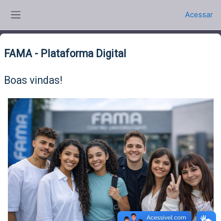
Ir para o conteúdo principal
Acessar
Painel lateral
FAMA - Plataforma Digital
Boas vindas!