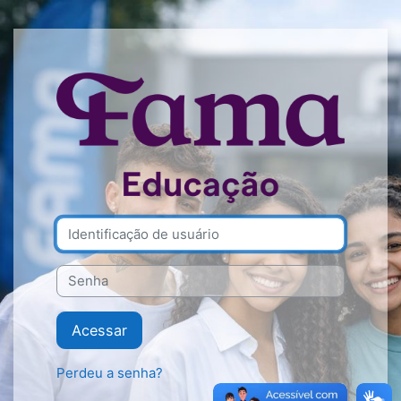
Ir para o conteúdo principal
Acesso a FAMA - 
Identificação de usuário
Senha
Acessar
Perdeu a senha?